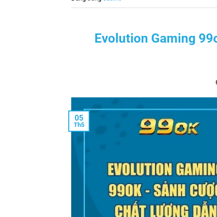
Evolution Gaming 99
05
Th5