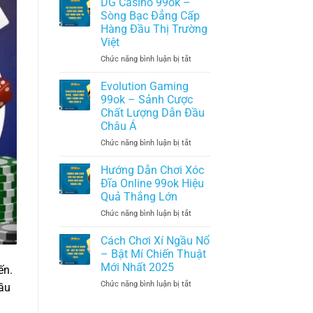
DG Casino 99ok –
99ok
Sòng Bạc Đẳng Cấp
–
Hàng Đầu Thị Trường
Thiên
Việt
Đường
Giải
Chức năng bình luận bị tắt
ở
Trí
DG
Đổi
Casino
Evolution Gaming
Thưởng
99ok
99ok – Sảnh Cược
Chất
–
Chất Lượng Dẫn Đầu
Lượng
Sòng
Châu Á
Bạc
Đẳng
Chức năng bình luận bị tắt
ở
Cấp
Evolution
Hàng
Gaming
Hướng Dẫn Chơi Xóc
Đầu
99ok
Đĩa Online 99ok Hiệu
Thị
–
Quả Thắng Lớn
Trường
Sảnh
Chức năng bình luận bị tắt
Việt
ở
Cược
Hướng
Chất
Dẫn
Lượng
Cách Chơi Xí Ngầu Nổ
Chơi
Dẫn
– Bật Mí Chiến Thuật
Xóc
Đầu
Mới Nhất 2025
ến.
Đĩa
Châu
Chức năng bình luận bị tắt
ở
Online
Á
cầu
Cách
99ok
Chơi
Hiệu