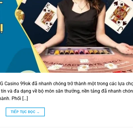
 DG Casino 99ok đã nhanh chóng trở thành một trong các lựa ch
y tín và đa dạng về bộ môn săn thưởng, nền tảng đã nhanh chó
hành. Phối […]
TIẾP TỤC ĐỌC
→