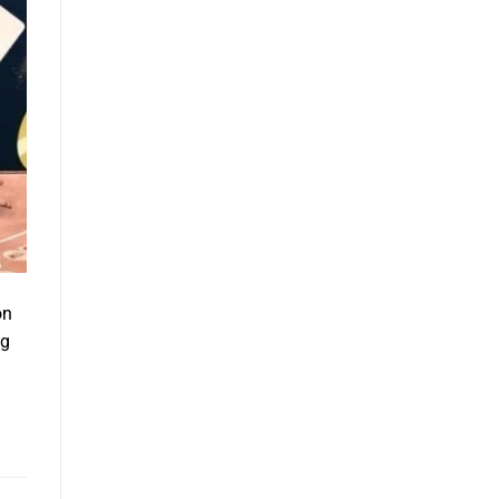
ọn
ng