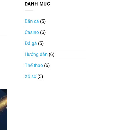
Xí
DANH MỤC
Quả
Ngầu
Thắng
Nổ
Lớn
–
Bắn cá
(5)
Bật
Mí
Casino
(6)
Chiến
Thuật
Mới
Đá gà
(5)
Nhất
2025
Hướng dẫn
(6)
Thể thao
(6)
Xổ số
(5)