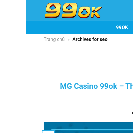
Bỏ
qua
nội
dung
99OK
Trang chủ
»
Archives for seo
MG Casino 99ok – Th