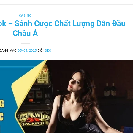
CASINO
ok – Sảnh Cược Chất Lượng Dẫn Đầu
Châu Á
ĐĂNG VÀO
05/05/2025
BỞI
SEO