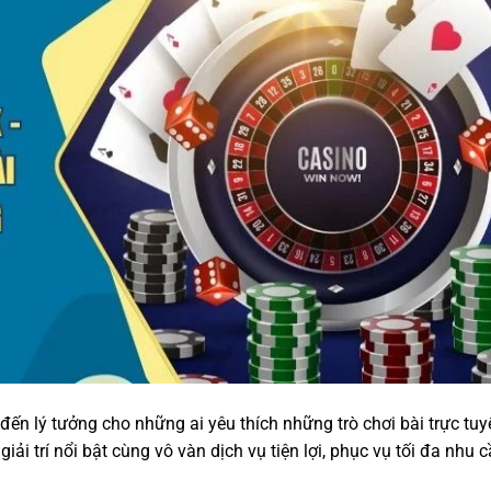
n lý tưởng cho những ai yêu thích những trò chơi bài trực tuy
i trí nổi bật cùng vô vàn dịch vụ tiện lợi, phục vụ tối đa nhu 