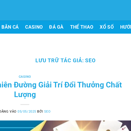
BẮN CÁ
CASINO
ĐÁ GÀ
THỂ THAO
XỔ SỐ
HƯỚ
LƯU TRỮ TÁC GIẢ:
SEO
CASINO
iên Đường Giải Trí Đổi Thưởng Chất
Lượng
ĐĂNG VÀO
05/05/2025
BỞI
SEO