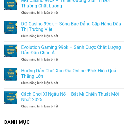
MG Casino 99ok – Thiên Đường Giải Trí Đổi
Thưởng Chất Lượng
Chức năng bình luận bị tắt
ở
MG
Casino
DG Casino 99ok – Sòng Bạc Đẳng Cấp Hàng Đầu
99ok
Thị Trường Việt
–
Chức năng bình luận bị tắt
ở
Thiên
DG
Đường
Casino
Evolution Gaming 99ok – Sảnh Cược Chất Lượng
Giải
99ok
Trí
Dẫn Đầu Châu Á
–
Đổi
Chức năng bình luận bị tắt
ở
Sòng
Thưởng
Evolution
Bạc
Chất
Gaming
Hướng Dẫn Chơi Xóc Đĩa Online 99ok Hiệu Quả
Đẳng
Lượng
99ok
Cấp
Thắng Lớn
–
Hàng
Chức năng bình luận bị tắt
ở
Sảnh
Đầu
Hướng
Cược
Thị
Dẫn
Cách Chơi Xí Ngầu Nổ – Bật Mí Chiến Thuật Mới
Chất
Trường
Chơi
Lượng
Nhất 2025
Việt
Xóc
Dẫn
Chức năng bình luận bị tắt
ở
Đĩa
Đầu
Cách
Online
Châu
Chơi
99ok
Á
Xí
DANH MỤC
Hiệu
Ngầu
Quả