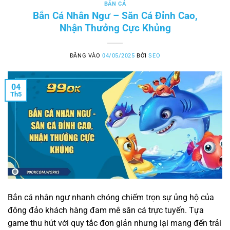
BẮN CÁ
Bắn Cá Nhân Ngư – Săn Cá Đỉnh Cao,
Nhận Thưởng Cực Khủng
ĐĂNG VÀO
04/05/2025
BỞI
SEO
04
Th5
Bắn cá nhân ngư nhanh chóng chiếm trọn sự ủng hộ của
đông đảo khách hàng đam mê săn cá trực tuyến. Tựa
game thu hút với quy tắc đơn giản nhưng lại mang đến trải