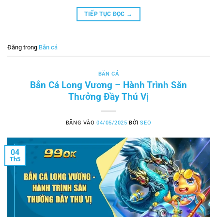
TIẾP TỤC ĐỌC
→
Đăng trong
Bắn cá
BẮN CÁ
Bắn Cá Long Vương – Hành Trình Săn
Thưởng Đầy Thú Vị
ĐĂNG VÀO
04/05/2025
BỞI
SEO
04
Th5