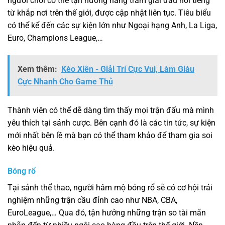
người chơi có thể tận hưởng hàng trăm giải đấu nổi tiếng
từ khắp nơi trên thế giới, được cập nhật liên tục. Tiêu biểu
có thể kể đến các sự kiện lớn như Ngoại hạng Anh, La Liga,
Euro, Champions League,…
Xem thêm:
Kèo Xiên - Giải Trí Cực Vui, Làm Giàu
Cực Nhanh Cho Game Thủ
Thành viên có thể dễ dàng tìm thấy mọi trận đấu mà mình
yêu thích tại sảnh cược. Bên cạnh đó là các tin tức, sự kiện
mới nhất bên lề mà bạn có thể tham khảo để tham gia soi
kèo hiệu quả.
Bóng rổ
Tại sảnh thể thao, người hâm mộ bóng rổ sẽ có cơ hội trải
nghiệm những trận cầu đỉnh cao như NBA, CBA,
EuroLeague,… Qua đó, tận hưởng những trận so tài mãn