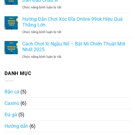
Dẫn Đầu Châu Á
–
Đổi
Chức năng bình luận bị tắt
ở
Sòng
Thưởng
Evolution
Bạc
Chất
Gaming
Hướng Dẫn Chơi Xóc Đĩa Online 99ok Hiệu Quả
Đẳng
Lượng
99ok
Cấp
Thắng Lớn
–
Hàng
Chức năng bình luận bị tắt
ở
Sảnh
Đầu
Hướng
Cược
Thị
Dẫn
Cách Chơi Xí Ngầu Nổ – Bật Mí Chiến Thuật Mới
Chất
Trường
Chơi
Lượng
Nhất 2025
Việt
Xóc
Dẫn
Chức năng bình luận bị tắt
ở
Đĩa
Đầu
Cách
Online
Châu
Chơi
99ok
Á
Xí
DANH MỤC
Hiệu
Ngầu
Quả
Nổ
Thắng
–
Lớn
Bắn cá
(5)
Bật
Mí
Casino
(6)
Chiến
Thuật
Mới
Đá gà
(5)
Nhất
2025
Hướng dẫn
(6)