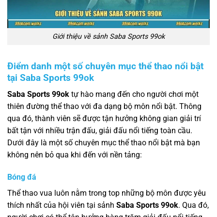
Giới thiệu về sảnh Saba Sports 99ok
Điểm danh một số chuyên mục thể thao nổi bật
tại Saba Sports 99ok
Saba Sports 99ok
tự hào mang đến cho người chơi một
thiên đường thể thao với đa dạng bộ môn nổi bật. Thông
qua đó, thành viên sẽ được tận hưởng không gian giải trí
bất tận với nhiều trận đấu, giải đấu nổi tiếng toàn cầu.
Dưới đây là một số chuyên mục thể thao nổi bật mà bạn
không nên bỏ qua khi đến với nền tảng:
Bóng đá
Thể thao vua luôn nằm trong top những bộ môn được yêu
thích nhất của hội viên tại sảnh
Saba Sports 99ok
. Qua đó,