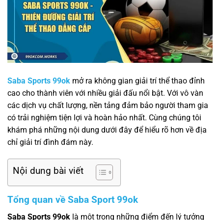
Saba Sports 99ok
mở ra không gian giải trí thể thao đỉnh
cao cho thành viên với nhiều giải đấu nổi bật. Với vô vàn
các dịch vụ chất lượng, nền tảng đảm bảo người tham gia
có trải nghiệm tiện lợi và hoàn hảo nhất. Cùng chúng tôi
khám phá những nội dung dưới đây để hiểu rõ hơn về địa
chỉ giải trí đình đám này.
Nội dung bài viết
Tổng quan về Saba Sport 99ok
Saba Sports 99ok
là một trong những điểm đến lý tưởng