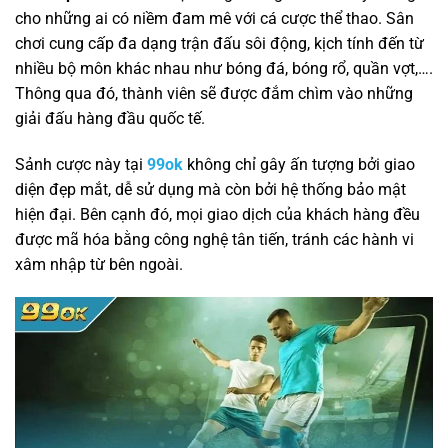
cho những ai có niềm đam mê với cá cược thể thao. Sân
chơi cung cấp đa dạng trận đấu sôi động, kịch tính đến từ
nhiều bộ môn khác nhau như bóng đá, bóng rổ, quần vợt,….
Thông qua đó, thành viên sẽ được đắm chìm vào những
giải đấu hàng đầu quốc tế.
Sảnh cược này tại
99ok
không chỉ gây ấn tượng bởi giao
diện đẹp mắt, dễ sử dụng mà còn bởi hệ thống bảo mật
hiện đại. Bên cạnh đó, mọi giao dịch của khách hàng đều
được mã hóa bằng công nghệ tân tiến, tránh các hành vi
xâm nhập từ bên ngoài.